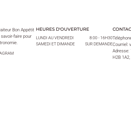
HEURES D'OUVERTURE
CONTA
aiteur Bon Appétit
t savoir-faire pour
LUNDI AU VENDREDI
8:00 - 16H30
Téléphone
stronomie.
SAMEDI ET DIMANDE
SUR DEMANDE
Courriel:
Adresse: 
TAGRAM
H2B 1A2,
Bon Appétit Traiteur ©2026 Tous droits réservés