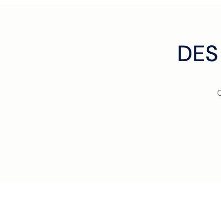
DES
C