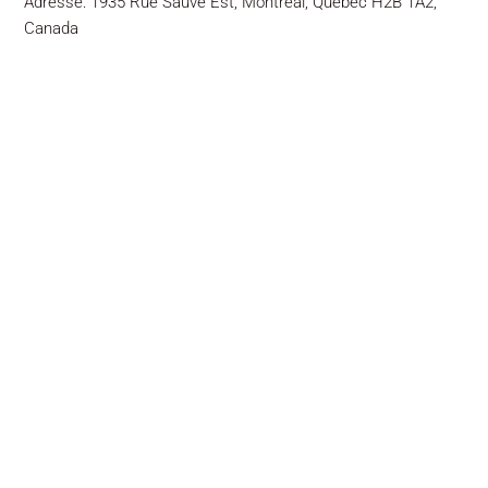
Adresse: 1935 Rue Sauvé Est, Montréal, Quebec H2B 1A2,
Canada
Bon Appétit Traiteur ©2026 Tous droits réservés