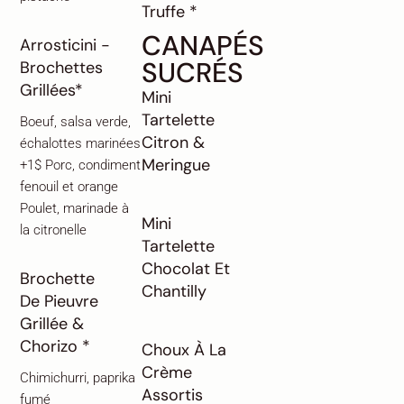
Truffe *
CANAPÉS
Arrosticini -
SUCRÉS
Brochettes
Grillées*
Mini
Tartelette
Boeuf, salsa verde,
Citron &
échalottes marinées
Meringue
+1$ Porc, condiment
fenouil et orange
Poulet, marinade à
Mini
la citronelle
Tartelette
Chocolat Et
Brochette
Chantilly
De Pieuvre
Grillée &
Chorizo *
Choux À La
Crème
Chimichurri, paprika
Assortis
fumé