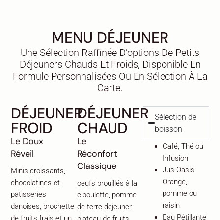
MENU DÉJEUNER
Une Sélection Raffinée D’options De Petits
Déjeuners Chauds Et Froids, Disponible En
Formule Personnalisées Ou En Sélection À La
Carte.
DÉJEUNER
DÉJEUNER
Sélection de
FROID
CHAUD
boisson
Le Doux
Le
Café, Thé ou
Réveil
Réconfort
Infusion
Classique
Jus Oasis
Minis croissants,
Orange,
chocolatines et
oeufs brouillés à la
pomme ou
pâtisseries
ciboulette, pomme
raisin
danoises, brochette
de terre déjeuner,
Eau Pétillante
de fruits frais et un
plateau de fruits