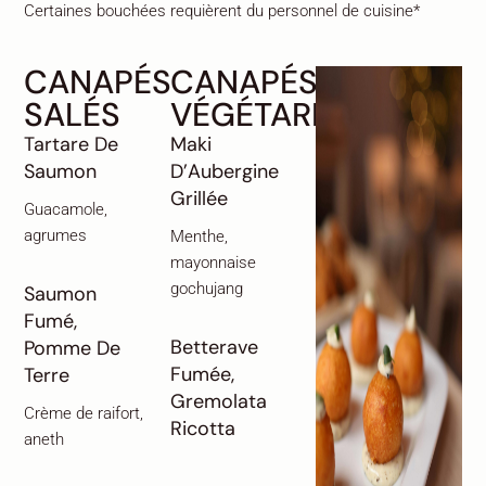
Certaines bouchées requièrent du personnel de cuisine*
CANAPÉS
CANAPÉS
SALÉS
VÉGÉTARIENS
Tartare De
Maki
Saumon
D’Aubergine
Grillée
Guacamole,
agrumes
Menthe,
mayonnaise
gochujang
Saumon
Fumé,
Betterave
Pomme De
Fumée,
Terre
Gremolata
Crème de raifort,
Ricotta
aneth