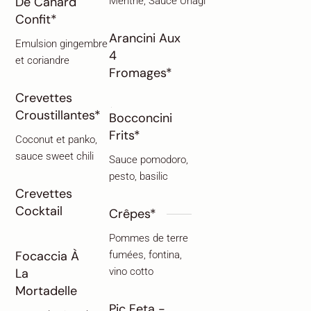
De Canard
Menthe, Sauce Unagi
Confit*
Arancini Aux
Emulsion gingembre
4
et coriandre
Fromages*
Crevettes
Croustillantes*
Bocconcini
Frits*
Coconut et panko,
sauce sweet chili
Sauce pomodoro,
pesto, basilic
Crevettes
Cocktail
Crêpes*
Pommes de terre
Focaccia À
fumées, fontina,
La
vino cotto
Mortadelle
Pic Feta -