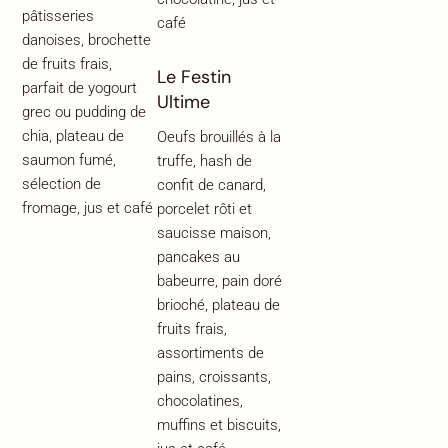
pâtisseries
café
danoises, brochette
de fruits frais,
Le Festin
parfait de yogourt
Ultime
grec ou pudding de
chia, plateau de
Oeufs brouillés à la
saumon fumé,
truffe, hash de
sélection de
confit de canard,
fromage, jus et café
porcelet rôti et
saucisse maison,
pancakes au
babeurre, pain doré
brioché, plateau de
fruits frais,
assortiments de
pains, croissants,
chocolatines,
muffins et biscuits,