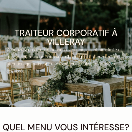
TRAITEUR CORPORATIF À
VILLERAY
Découvrez nos menus conçus avec soin, alliant simplicité et
qualité pour chaque occasion. Chaque plat est préparé avec
attention, garantissant une expérience culinaire raffinée et
équilibrée.
QUEL MENU VOUS INTÉRESSE?