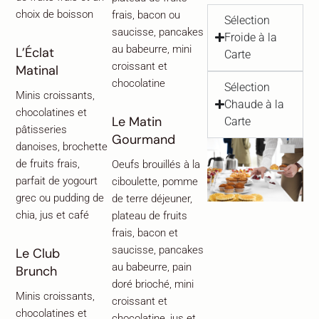
choix de boisson
frais, bacon ou
Sélection
saucisse, pancakes
Froide à la
au babeurre, mini
L’Éclat
Carte
croissant et
Matinal
chocolatine
Sélection
Minis croissants,
Chaude à la
chocolatines et
Le Matin
Carte
pâtisseries
Gourmand
danoises, brochette
de fruits frais,
Oeufs brouillés à la
parfait de yogourt
ciboulette, pomme
grec ou pudding de
de terre déjeuner,
chia, jus et café
plateau de fruits
frais, bacon et
saucisse, pancakes
Le Club
au babeurre, pain
Brunch
doré brioché, mini
Minis croissants,
croissant et
chocolatines et
chocolatine, jus et