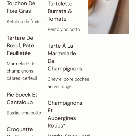
Torchon De
Tartelette
Foie Gras
Burrata &
Tomate
Ketchup de fruits
Pesto vino cotto
Tartare De
Bœuf, Pâte
Tarte À La
Feuilletée
Marmelade
De
Marmelade de
Champignons
champignons,
câpres, cerfeuil
Chèvre, poire pochée
au vin rouge
Pic Speck Et
Cantaloup
Champignons
Et
Basilic, vino cotto
Aubergines
Rôties*
Croquette