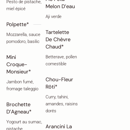
Pesto de pistache,
Melon D’eau
miel épicé
Aji verde
Polpette*
Tartelette
Mozzarella, sauce
De Chèvre
pomodoro, basilic
Chaud*
Mini
Betterave, pollen
Croque-
comestible
Monsieur*
Chou-Fleur
Jambon fumé,
Rôti*
fromage taleggio
Curry, tahini,
Brochette
amandes, raisins
D’Agneau*
dorés
Yogourt au sumac,
Arancini La
pistache